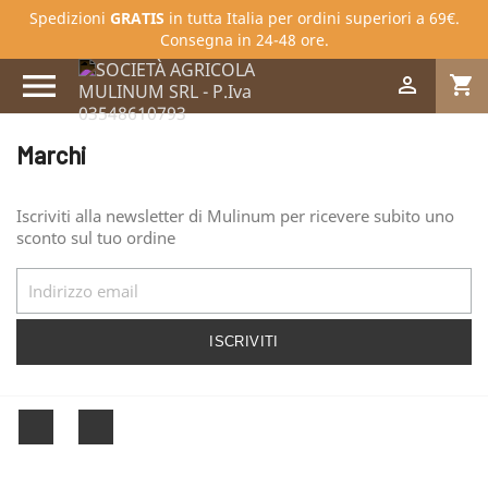
Spedizioni
GRATIS
in tutta Italia per ordini superiori a 69€.
Consegna in 24-48 ore.


shopping_cart
Marchi
Iscriviti alla newsletter di Mulinum per ricevere subito uno
sconto sul tuo ordine
Facebook
Instagram