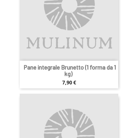
Pane integrale Brunetto (1 forma da 1
kg)
Prezzo
7,90 €