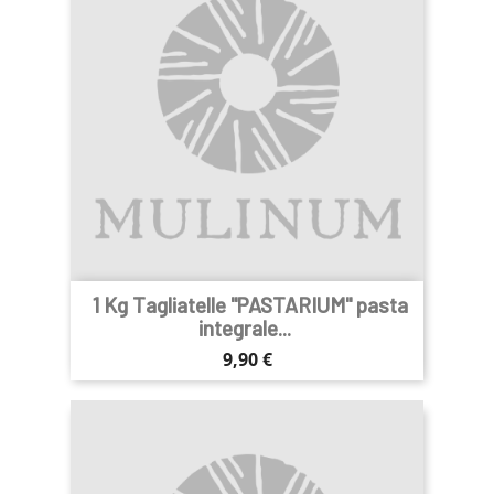
1 Kg Tagliatelle "PASTARIUM" pasta
integrale...
Prezzo
9,90 €