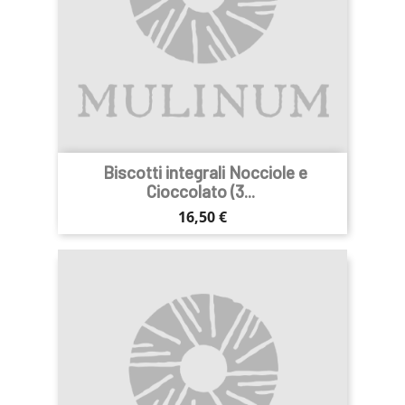
Biscotti integrali Nocciole e
Cioccolato (3...
Prezzo
16,50 €