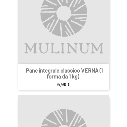
Pane integrale classico VERNA (1
forma da 1 kg)
Prezzo
6,90 €