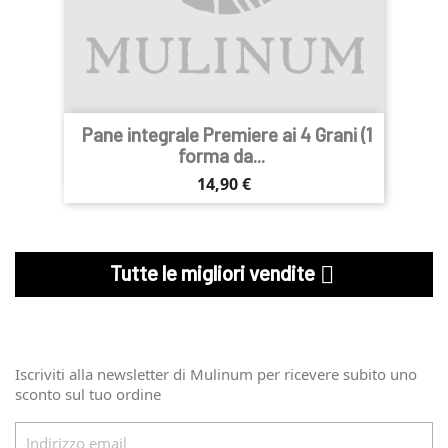
Pane integrale Premiere ai 4 Grani (1
forma da...
Prezzo
14,90 €
Tutte le migliori vendite

Iscriviti alla newsletter di Mulinum per ricevere subito uno
sconto sul tuo ordine