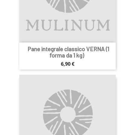
Pane integrale classico VERNA (1
forma da 1 kg)
Prezzo
6,90 €