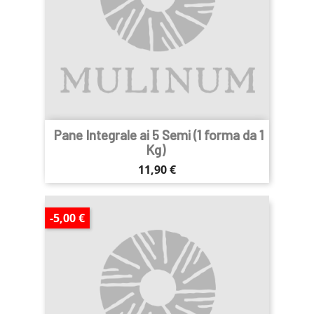
Pane Integrale ai 5 Semi (1 forma da 1
Kg)
Prezzo
11,90 €
-5,00 €