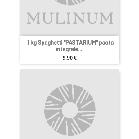
1 kg Spaghetti "PASTARIUM" pasta
integrale...
Prezzo
9,90 €