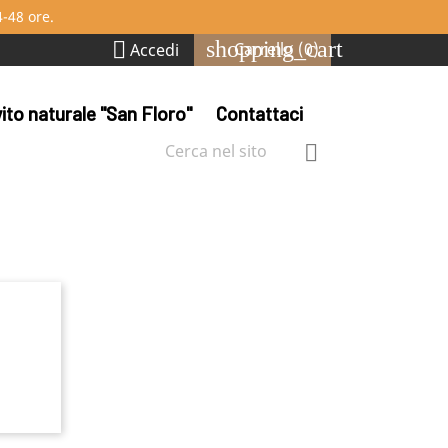
4-48 ore.
shopping_cart

Carrello
(0)
Accedi
evito naturale "San Floro"
Contattaci
