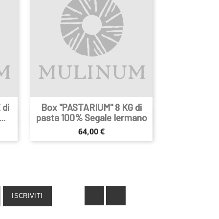
 di
Box "PASTARIUM" 8 KG di

Anteprima
..
pasta 100% Segale Iermano
Prezzo
64,00 €
Facebook
Instagram