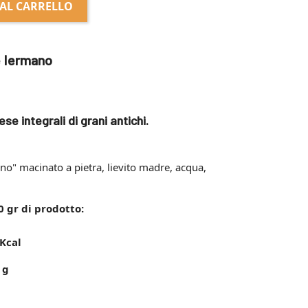
AL CARRELLO
e Iermano
ese integrali di grani antichi.
no" macinato a pietra, lievito madre, acqua,
 gr di prodotto:
Kcal
 g