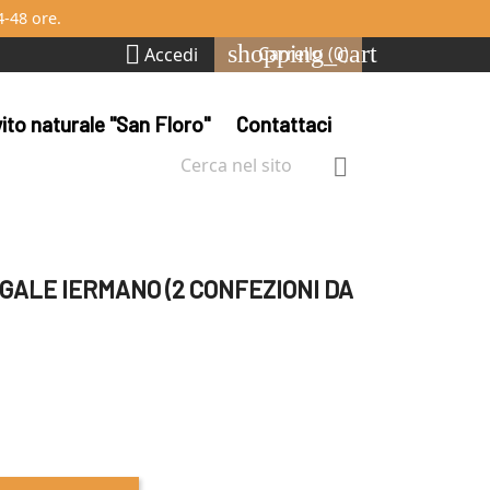
4-48 ore.
shopping_cart

Carrello
(0)
Accedi
evito naturale "San Floro"
Contattaci

GALE IERMANO (2 CONFEZIONI DA