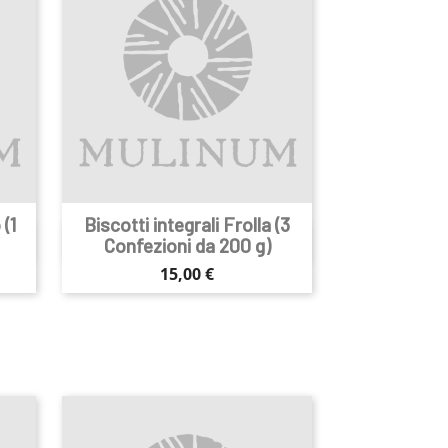
(1
Biscotti integrali Frolla (3

Anteprima
Confezioni da 200 g)
Prezzo
15,00 €