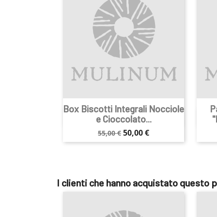
Box Biscotti Integrali Nocciole
P

Anteprima
e Cioccolato...
"
Prezzo
Prezzo
50,00 €
55,00 €
base
I clienti che hanno acquistato questo