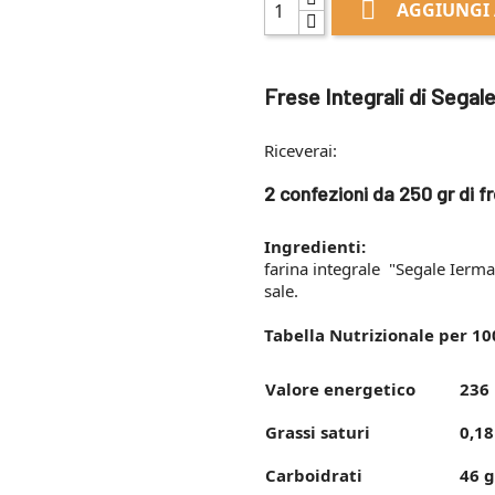

AGGIUNGI 
Frese Integrali di Segal
Riceverai:
2 confezioni
da 250 gr di
fr
Ingredienti:
farina integrale "Segale Ierma
sale.
Tabella Nutrizionale per
100
Valore energetico
236 
Grassi saturi
0,18
Carboidrati
46 g