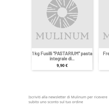
1 kg Fusilli "PASTARIUM" pasta
Fre

Anteprima
integrale di...
Prezzo
9,90 €
Iscriviti alla newsletter di Mulinum per ricevere
subito uno sconto sul tuo ordine