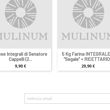
se Integrali di Senatore
5 Kg Farina INTEGRALE


Anteprima
Anteprima
Cappelli (2...
"Segale" + RICETTARIO.
Prezzo
Prezzo
9,90 €
29,90 €