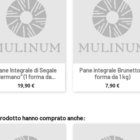
ane Integrale di Segale
Pane integrale Brunetto 


Anteprima
Anteprima
Iermano" (1 forma da...
forma da 1 kg)
Prezzo
Prezzo
19,90 €
7,90 €
 prodotto hanno comprato anche: