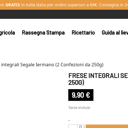
oni
GRATIS
in tutta Italia per ordini superiori a 69€. Consegna in 2
gricola
Rassegna Stampa
Ricettario
Guida al li
 integrali Segale Iermano (2 Confezioni da 250g)
FRESE INTEGRALI SE
250G)
9,90 €
Tasse incluse
-